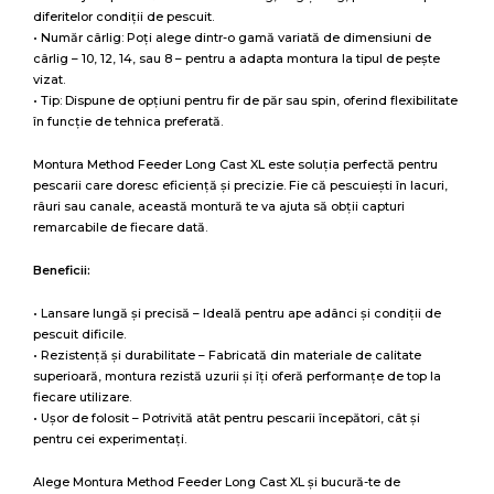
diferitelor condiții de pescuit.
• Număr cârlig: Poți alege dintr-o gamă variată de dimensiuni de
cârlig – 10, 12, 14, sau 8 – pentru a adapta montura la tipul de pește
vizat.
• Tip: Dispune de opțiuni pentru fir de păr sau spin, oferind flexibilitate
în funcție de tehnica preferată.
Montura Method Feeder Long Cast XL este soluția perfectă pentru
pescarii care doresc eficiență și precizie. Fie că pescuiești în lacuri,
râuri sau canale, această montură te va ajuta să obții capturi
remarcabile de fiecare dată.
Beneficii:
• Lansare lungă și precisă – Ideală pentru ape adânci și condiții de
pescuit dificile.
• Rezistență și durabilitate – Fabricată din materiale de calitate
superioară, montura rezistă uzurii și îți oferă performanțe de top la
fiecare utilizare.
• Ușor de folosit – Potrivită atât pentru pescarii începători, cât și
pentru cei experimentați.
Alege Montura Method Feeder Long Cast XL și bucură-te de