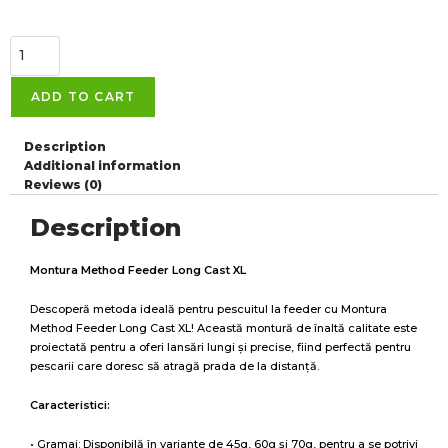
ADD TO CART
Description
Additional information
Reviews (0)
Description
Montura Method Feeder Long Cast XL
Descoperă metoda ideală pentru pescuitul la feeder cu Montura
Method Feeder Long Cast XL! Această montură de înaltă calitate este
proiectată pentru a oferi lansări lungi și precise, fiind perfectă pentru
pescarii care doresc să atragă prada de la distanță.
Caracteristici:
• Gramaj: Disponibilă în variante de 45g, 60g și 70g, pentru a se potrivi