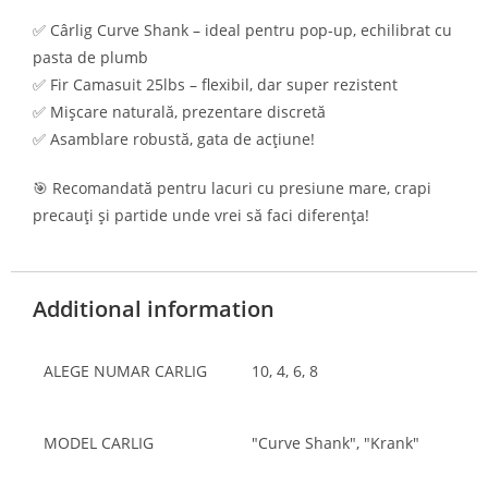
✅ Cârlig Curve Shank – ideal pentru pop-up, echilibrat cu
pasta de plumb
✅ Fir Camasuit 25lbs – flexibil, dar super rezistent
✅ Mișcare naturală, prezentare discretă
✅ Asamblare robustă, gata de acțiune!
🎯 Recomandată pentru lacuri cu presiune mare, crapi
precauți și partide unde vrei să faci diferența!
Additional information
ALEGE NUMAR CARLIG
10, 4, 6, 8
MODEL CARLIG
"Curve Shank", "Krank"