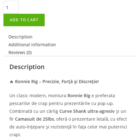
ADD TO CART
Description
Additional information
Reviews (0)
Description
🔥
Ronnie Rig – Precizie, Forță și Discreție!
Un clasic modern, montura
Ronnie Rig
e preferata
pescarilor de crap pentru prezentările cu pop-up.
Combinată cu un cârlig
Curve Shank ultra-agresiv
și un
fir
Camasuit de 25lbs
, oferă o prezentare letală, cu efect
de auto-înțepare și rezistență în fața celor mai puternici
crapi.