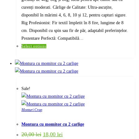
curenți moderati. Cârlige de Calitate: Ultra-ascuțite,
disponibil în mărimi 4, 6, 8, 10 și 12, pentru capturi sigure.
Rig Profesionist: Fir textil împletit în 8 fire, lungime de 8
cm. Disponibil cu spin sau fir de păr, adaptabil preferințelor.
Prezentare Perfectă: Compatibilă…
This
Select options
product
has
multiple
variants.
The
Sale!
options
may
be
Monturi Crap
chosen
on
Montura cu momitor cu 2 carlige
the
Original
Current
20,00
lei
18,00
lei
product