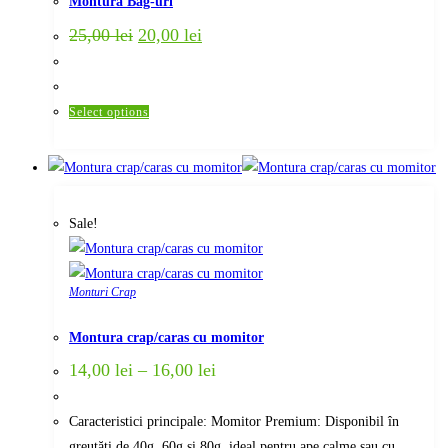
Montura Bag-uri
Original
Current
25,00
lei
20,00
lei
price
price
was:
is:
25,00 lei.
20,00 lei.
This
Select options
product
has
multiple
variants.
Sale!
The
options
may
Monturi Crap
be
chosen
Montura crap/caras cu momitor
on
14,00
lei
–
16,00
lei
the
product
Caracteristici principale: Momitor Premium: Disponibil în
page
greutăți de 40g, 60g și 80g, ideal pentru ape calme sau cu