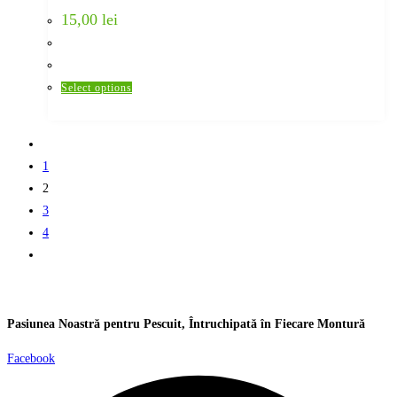
chosen
15,00
lei
on
the
product
This
Select options
page
product
has
multiple
1
variants.
2
The
3
options
4
may
be
chosen
on
Pasiunea
Noastră
pentru
Pescuit
,
Întruchipată
în
Fiecare
Montură
the
product
Facebook
page