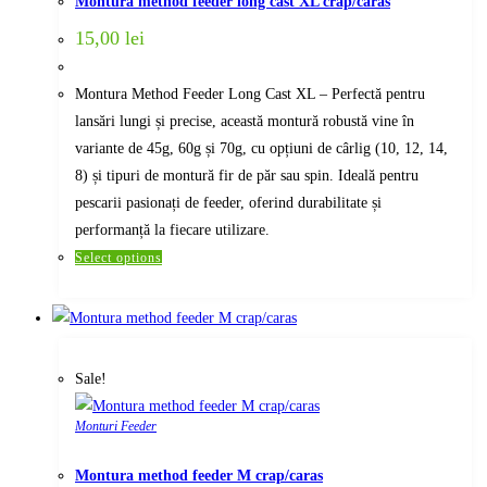
Montura method feeder long cast XL crap/caras
chosen
15,00
lei
on
the
Montura Method Feeder Long Cast XL – Perfectă pentru
product
lansări lungi și precise, această montură robustă vine în
page
variante de 45g, 60g și 70g, cu opțiuni de cârlig (10, 12, 14,
8) și tipuri de montură fir de păr sau spin. Ideală pentru
pescarii pasionați de feeder, oferind durabilitate și
performanță la fiecare utilizare.
This
Select options
product
has
multiple
variants.
Sale!
The
options
Monturi Feeder
may
be
Montura method feeder M crap/caras