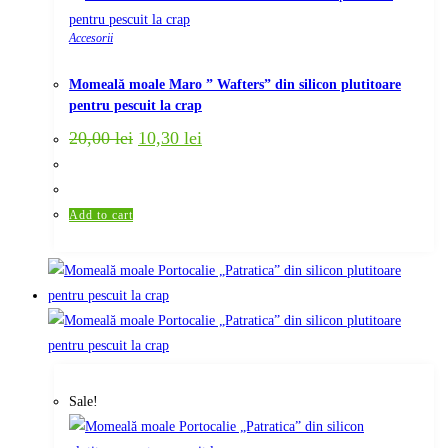
Accesorii
Momeală moale Maro ” Wafters” din silicon plutitoare
pentru pescuit la crap
Original
Current
20,00
lei
10,30
lei
price
price
was:
is:
20,00 lei.
10,30 lei.
Add to cart
Sale!