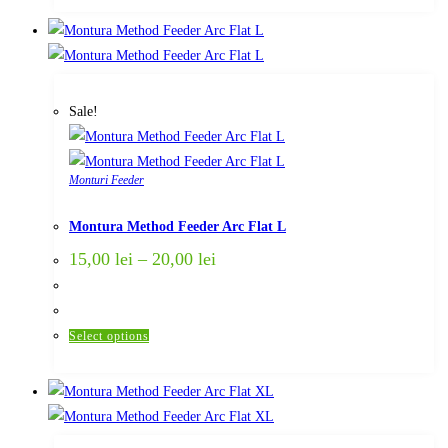
has
multiple
variants.
The
Sale!
options
may
be
Monturi Feeder
chosen
on
Montura Method Feeder Arc Flat L
the
15,00
lei
–
20,00
lei
product
page
This
Select options
product
has
multiple
variants.