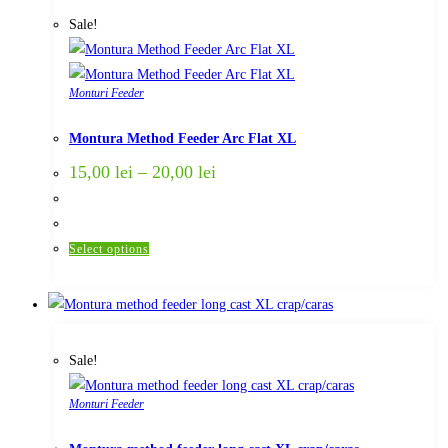
The
Sale!
options
may
be
Monturi Feeder
chosen
on
Montura Method Feeder Arc Flat XL
the
15,00
lei
–
20,00
lei
product
page
This
Select options
product
has
multiple
variants.
Sale!
The
options
Monturi Feeder
may
be