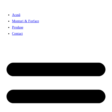
Skip
to
Acasă
content
Monturi & Forface
Produse
Contact