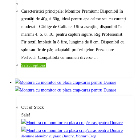
price
price
was:
is:
page
20,00 lei.
18,00 lei.
Caracteristici principale: Momitor Premium: Disponibil în
greutăți de 40g si 60g, ideal pentru ape calme sau cu curenți
moderati. Cârlige de Calitate: Ultra-ascuțite, disponibil în
mărimi 4, 6, 8, 10, pentru capturi sigure. Rig Profesionist:
Fir textil împletit în 8 fire, lungime de 8 cm. Disponibil cu
spin sau fir de păr, adaptabil preferințelor. Prezentare
Perfectă: Compatibilă cu momeli diverse:…
This
Select options
product
has
multiple
variants.
The
Out of Stock
options
Sale!
may
be
chosen
Montura Momitor cu placa Dunare
,
Monturi Crap