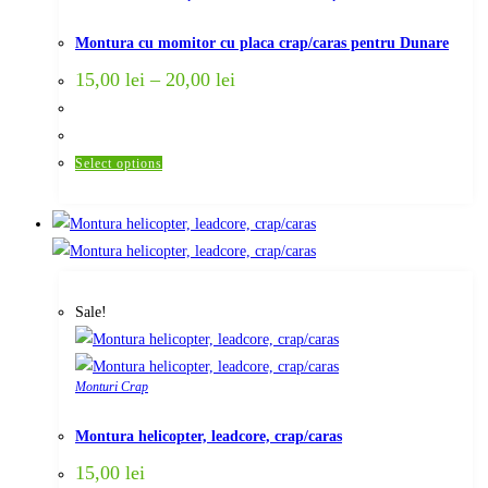
on
the
Montura cu momitor cu placa crap/caras pentru Dunare
product
15,00
lei
–
20,00
lei
page
This
Select options
product
has
multiple
variants.
The
Sale!
options
may
be
Monturi Crap
chosen
on
Montura helicopter, leadcore, crap/caras
the
15,00
lei