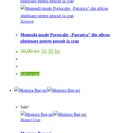
Accesorii
Momeală moale Portocalie „Patratica” din silicon
plutitoare pentru pescuit la crap
Original
Current
20,00
lei
10,30
lei
price
price
was:
is:
20,00 lei.
10,30 lei.
Add to cart
Sale!
Monturi Crap