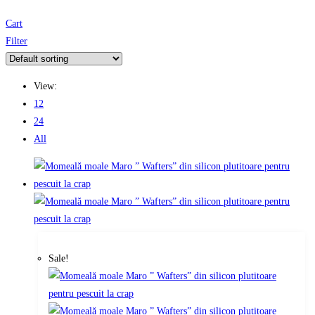
Cart
Filter
View:
12
24
All
Sale!