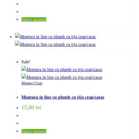
product
page
This
Select options
product
has
multiple
variants.
The
Sale!
options
may
be
Monturi Crap
chosen
on
Montura in line cu plumb cu tija crap/caras
the
15,00
lei
product
page
This
Select options
product