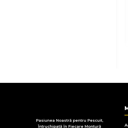
Pasiunea
Noastră
pentru
Pescuit
,
A
Întruchipată
în
Fiecare
Montură