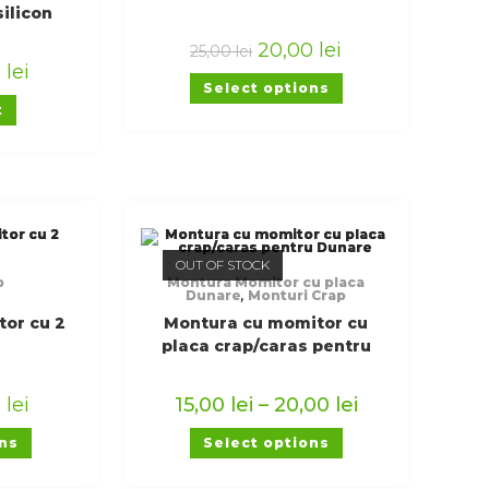
silicon
escuit la
20,00
lei
25,00
lei
0
lei
Select options
t
OUT OF STOCK
p
Montura Momitor cu placa
Dunare
,
Monturi Crap
or cu 2
Montura cu momitor cu
placa crap/caras pentru
Dunare
0
lei
15,00
lei
–
20,00
lei
ons
Select options