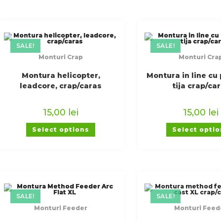
SALE!
SALE!
Monturi Crap
Monturi Cra
Montura helicopter,
Montura in line cu
leadcore, crap/caras
tija crap/ca
15,00
lei
15,00
lei
Select options
Select opti
SALE!
SALE!
Monturi Feeder
Monturi Feed