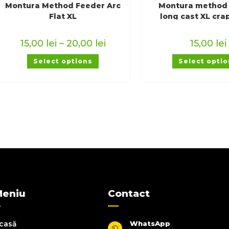
Montura Method Feeder Arc
Montura method
Flat XL
long cast XL cra
15,00
lei
–
20,00
lei
15,00
lei
Select options
Select opti
Meniu
Contact
casă
WhatsApp