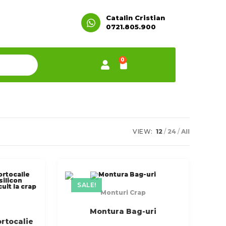
Catalin Cristian
0721.805.900
0
VIEW:
12
24
All
SALE!
Monturi Crap
Montura Bag-uri
rtocalie