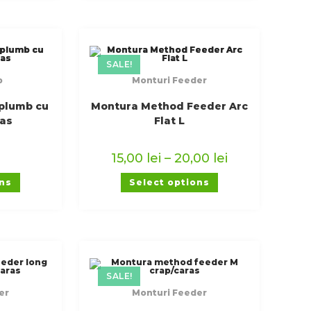
SALE!
p
Monturi Feeder
 plumb cu
Montura Method Feeder Arc
ras
Flat L
15,00
lei
–
20,00
lei
ons
Select options
SALE!
er
Monturi Feeder