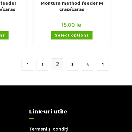
 feeder
Montura method feeder M
p/caras
crap/caras
15,00
lei
ons
Select options
2
1
3
4
Link-uri utile
Termeni și condiții