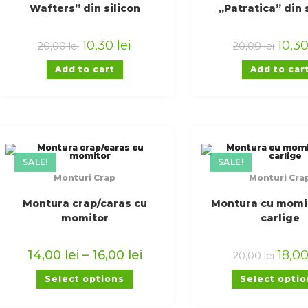
Wafters” din silicon
„Patratica” din 
plutitoare pentru pescuit la
plutitoare pentru p
crap
crap
10,30
lei
10,3
20,00
lei
20,00
lei
Add to cart
Add to car
SALE!
SALE!
Monturi Crap
Monturi Cra
Montura crap/caras cu
Montura cu momit
momitor
carlige
14,00
lei
–
16,00
lei
18,0
20,00
lei
Select options
Select opti