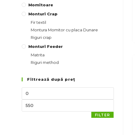
Momitoare
Monturi Crap
Fir textil
Montura Momitor cu placa Dunare
Riguri crap
Monturi Feeder
Matrita
Riguri method
Filtrează după preț
FILTER